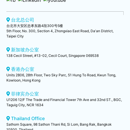
台北总公司
台北市大安区忠孝东路4段300号5楼
5th Floor, No. 300, Section 4, Zhongxiao East Road, Da'an District,
Taipei City
新加坡办公室
138 Cecil Street, #13-02, Cecil Court, Singapore 069538
香港办公室
Units 2806, 28th Floor, Two Sky Parc, 51 Hung To Road, Kwun Tong,
Kowloon, Hong Kong
菲律宾办公室
U1206 12/F The Trade and Financial Tower 7th Ave and 32nd ST., BGC,
Taguig City, NCR 1634
Thailand Office
Sathorn Square, 98 Sathon Thani Rd, Si Lom, Bang Rak, Bangkok
10500, Thailand