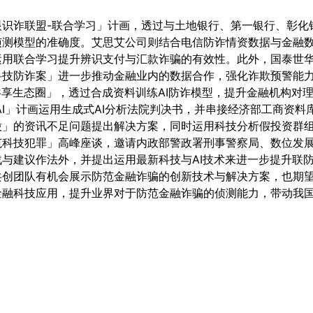
眼识诈联盟-联合学习」计画，透过与土地银行、第一银行、彰化
侦测模型的准确度。艾思艾公司则结合电信防诈情资数据与金融
运用联合学习提升辨识支付与汇款诈骗的有效性。此外，国泰世
科技防诈案」进一步推动金融业内的数据合作，强化诈欺预警能
态共享生态圈」，透过合成资料训练AI防诈模型，提升金融机构对
AI」计画运用生成式AI分析法院判决书，并串接经济部工商资
股」的资讯不足问题提出解决方案，同时运用科技分析假投资群
范科技犯罪」高峰座谈，邀请内政部警政署刑事警察局、数位发展
与建议作法外，并提出运用最新科技与AI技术来进一步提升联
共创团队有机会展示防范金融诈骗的创新技术与解决方案，也期
金融科技应用，提升业界对于防范金融诈骗的侦测能力，带动我