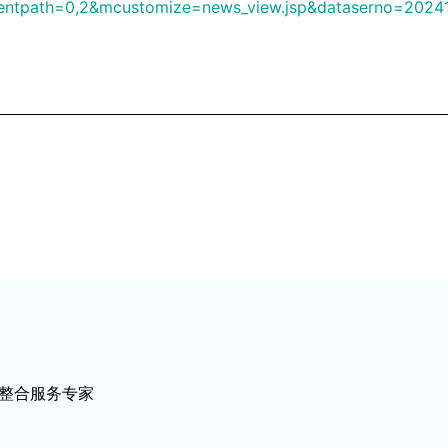
arentpath=0,2&mcustomize=news_view.jsp&dataserno=202
I整合服务专家