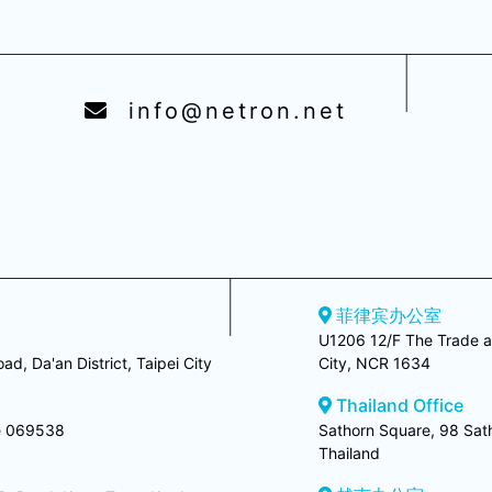
info@netron.net
菲律宾办公室
U1206 12/F The Trade a
ad, Da'an District, Taipei City
City, NCR 1634
Thailand Office
re 069538
Sathorn Square, 98 Sat
Thailand