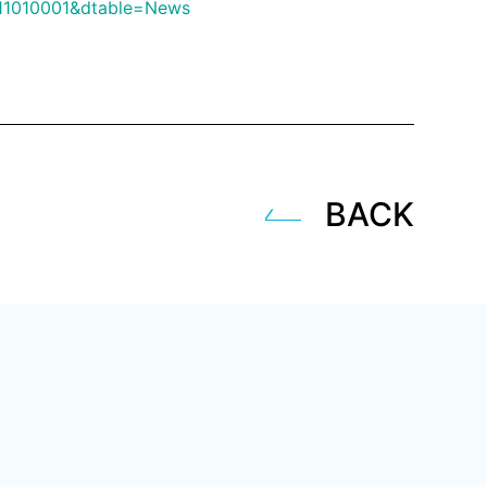
411010001&dtable=News
BACK