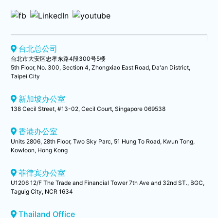
台北总公司
台北市大安区忠孝东路4段300号5楼
5th Floor, No. 300, Section 4, Zhongxiao East Road, Da'an District,
Taipei City
新加坡办公室
138 Cecil Street, #13-02, Cecil Court, Singapore 069538
香港办公室
Units 2806, 28th Floor, Two Sky Parc, 51 Hung To Road, Kwun Tong,
Kowloon, Hong Kong
菲律宾办公室
U1206 12/F The Trade and Financial Tower 7th Ave and 32nd ST., BGC,
Taguig City, NCR 1634
Thailand Office