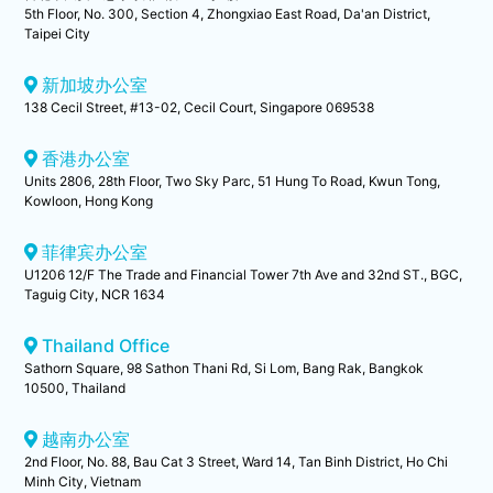
5th Floor, No. 300, Section 4, Zhongxiao East Road, Da'an District,
Taipei City
新加坡办公室
138 Cecil Street, #13-02, Cecil Court, Singapore 069538
香港办公室
Units 2806, 28th Floor, Two Sky Parc, 51 Hung To Road, Kwun Tong,
Kowloon, Hong Kong
菲律宾办公室
U1206 12/F The Trade and Financial Tower 7th Ave and 32nd ST., BGC,
Taguig City, NCR 1634
Thailand Office
Sathorn Square, 98 Sathon Thani Rd, Si Lom, Bang Rak, Bangkok
10500, Thailand
越南办公室
2nd Floor, No. 88, Bau Cat 3 Street, Ward 14, Tan Binh District, Ho Chi
Minh City, Vietnam