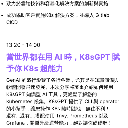
致力於雲端技術和容器化解決方案的創新與實施
成功協助客戶實施K8s 解決方案，並導入 Gitlab
CICD
13:20 - 14:00
當世界都在用 AI 時，K8sGPT 賦
予你 K8s 超能力
GenAI 的盛行影響了各行各業，尤其是在知識儲備與
軟體開發飛速發展。本次分享將著重介紹如何運用
K8sGPT 知識型 AI 工具，更輕鬆了解您的
Kubernetes 叢集。K8sGPT 提供了 CLI 與 operator
的小幫手，讓您操作 K8s 隨時隨地、無往不利！
還有…還有….搭配使用 Trivy, Prometheus 以及
Grafana，開掛升級運營能力，絕對讓你硬硬噠！