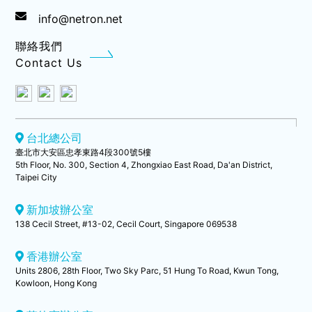
info@netron.net
聯絡我們
Contact Us
台北總公司
臺北市大安區忠孝東路4段300號5樓
5th Floor, No. 300, Section 4, Zhongxiao East Road, Da'an District,
Taipei City
新加坡辦公室
138 Cecil Street, #13-02, Cecil Court, Singapore 069538
香港辦公室
Units 2806, 28th Floor, Two Sky Parc, 51 Hung To Road, Kwun Tong,
Kowloon, Hong Kong