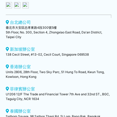
台北總公司
臺北市大安區忠孝東路4段300號5樓
5th Floor, No. 300, Section 4, Zhongxiao East Road, Da'an District,
Taipei City
新加坡辦公室
138 Cecil Street, #13-02, Cecil Court, Singapore 069538
香港辦公室
Units 2806, 28th Floor, Two Sky Parc, 51 Hung To Road, Kwun Tong,
Kowloon, Hong Kong
菲律賓辦公室
U1206 12/F The Trade and Financial Tower 7th Ave and 32nd ST., BGC,
Taguig City, NCR 1634
泰國辦公室
Sathorn Square, 98 Sathon Thani Rd, Si Lom, Bang Rak, Bangkok