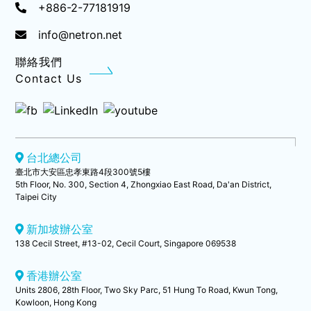
+886-2-77181919
info@netron.net
聯絡我們
Contact Us
台北總公司
臺北市大安區忠孝東路4段300號5樓
5th Floor, No. 300, Section 4, Zhongxiao East Road, Da'an District,
Taipei City
新加坡辦公室
138 Cecil Street, #13-02, Cecil Court, Singapore 069538
香港辦公室
Units 2806, 28th Floor, Two Sky Parc, 51 Hung To Road, Kwun Tong,
Kowloon, Hong Kong