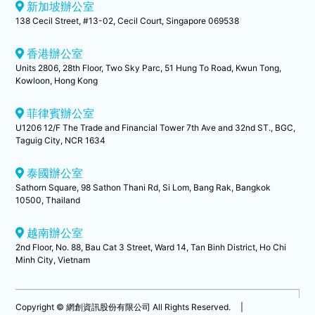
新加坡辦公室
138 Cecil Street, #13-02, Cecil Court, Singapore 069538
香港辦公室
Units 2806, 28th Floor, Two Sky Parc, 51 Hung To Road, Kwun Tong,
Kowloon, Hong Kong
菲律賓辦公室
U1206 12/F The Trade and Financial Tower 7th Ave and 32nd ST., BGC,
Taguig City, NCR 1634
泰國辦公室
Sathorn Square, 98 Sathon Thani Rd, Si Lom, Bang Rak, Bangkok
10500, Thailand
越南辦公室
2nd Floor, No. 88, Bau Cat 3 Street, Ward 14, Tan Binh District, Ho Chi
Minh City, Vietnam
Copyright © 網創資訊股份有限公司 All Rights Reserved.
|